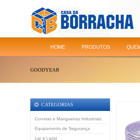
HOME
PRODUTOS
QUE
GOODYEAR
CATEGORIAS
Correias e Mangueiras Industriais
Equipamento de Segurança
Lar e Lazer