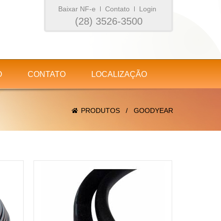
Baixar NF-e
Contato
Login
(28) 3526-3500
O
CONTATO
LOCALIZAÇÃO
PRODUTOS
/
GOODYEAR