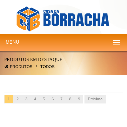
MENU
PRODUTOS EM DESTAQUE
PRODUTOS
/
TODOS
1
2
3
4
5
6
7
8
9
Próximo