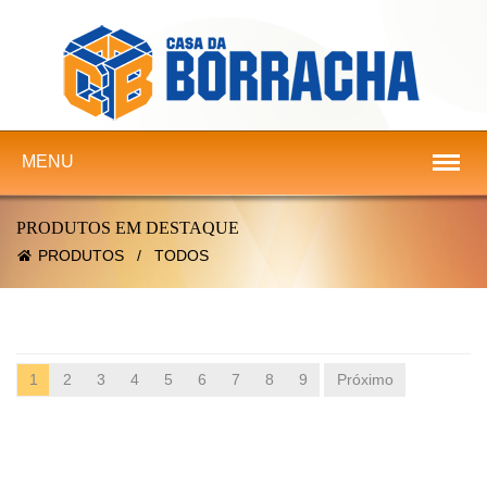
MENU
PRODUTOS EM DESTAQUE
PRODUTOS
/
TODOS
1
2
3
4
5
6
7
8
9
Próximo